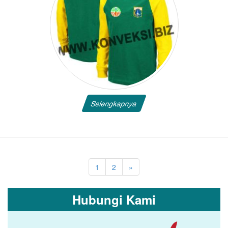
Selengkapnya
1
2
»
Hubungi Kami