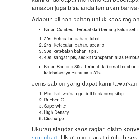
amazon juga bisa anda temukan bany
Adapun pilihan bahan untuk kaos raglan 
Katun Combed. Terbuat dari benang katun sehi
20s. Ketebalan bahan, tebal.
24s. Ketebalan bahan, sedang.
30s. ketebalan bahan, tipis.
40s. sangat tipis, sedikit transparan alias temb
Katun Bamboo 30s. Terbuat dari serat bamboo d
ketebalannya cuma satu 30s.
Jenis sablon yang dapat kami tawarkan 
Plastisol, warna nge doff tidak mengkilap
Rubber, GL
Superwhite
High Density
Discharge
Ukuran standar kaos raglan distro konve
size chart
. Ukuran ini dapat dirubah se