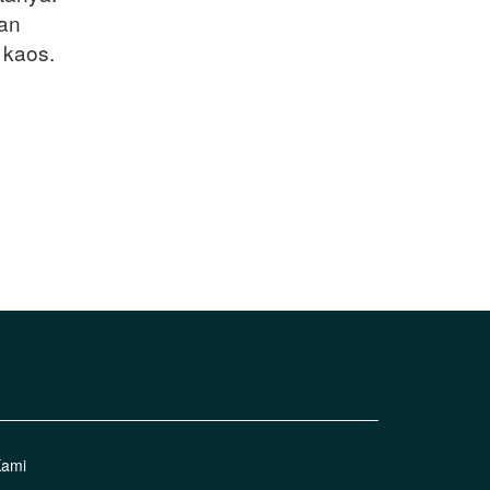
lan
 kaos.
Kami