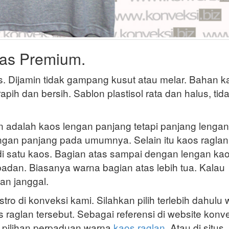
tas Premium.
as. Dijamin tidak gampang kusut atau melar. Bahan k
apih dan bersih. Sablon plastisol rata dan halus, tid
an adalah kaos lengan panjang tetapi panjang lenga
engan panjang pada umumnya. Selain itu kaos raglan
satu kaos. Bagian atas sampai dengan lengan ka
adan. Biasanya warna bagian atas lebih tua. Kalau
tan janggal.
tro di konveksi kami. Silahkan pilih terlebih dahulu
raglan tersebut. Sebagai referensi di website konv
pilihan perpaduan warna
kaos raglan
. Atau di situs