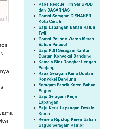
Kaos Rescue Tim Sar BPBD
dan BASARNAS
Rompi Seragam DISNAKER
Kota Cimahi
Baju Lapangan Bahan Katun
Twill
Rompi Pelindo Warna Merah
aos
Bahan Parasut
Baju PDH Seragam Kantor
ak
Buatan Konveksi Bandung
Kemeja Biru Dongker Lengan
Panjang
nnya
Kaos Seragam Kerja Buatan
Konveksi Bandung
Seragam Pabrik Keren Bahan
os
Bagus
Baju Seragam Kerja
Lapangan
Baju Kerja Lapangan Desain
 warna
Keren
eksi
Kemeja Ripstop Keren Bahan
Bagus Seragam Kantor