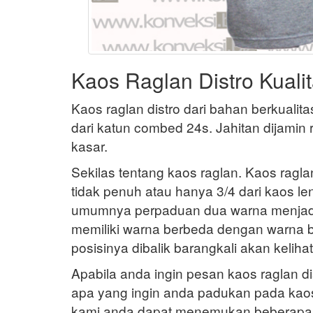
Kaos Raglan Distro Kuali
Kaos raglan distro dari bahan berkualit
dari katun combed 24s. Jahitan dijamin r
kasar.
Sekilas tentang kaos raglan. Kaos ragl
tidak penuh atau hanya 3/4 dari kaos l
umumnya perpaduan dua warna menjadi 
memiliki warna berbeda dengan warna b
posisinya dibalik barangkali akan keliha
Apabila anda ingin pesan kaos raglan dis
apa yang ingin anda padukan pada kaos 
kami anda dapat menemukan beberapa 