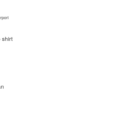
rpori
shirt
an