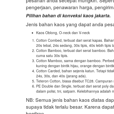
pesanan anda secepat mungkin. Sepert
pengerjaan, penawaran harga, pengirim
Pilihan bahan di konveksi kaos jakarta.
Jenis bahan kaos yang dapat anda pesan
Kaos Oblong, O-neck dan V-neck
Cotton Combed, terbuat dari serat kapas. Bahan
20s tebal, 24s sedang, 30s tipis, 40s lebih tipis l
Cotton Bamboo, terbuat dari serat bamboo. Baha
cuma satu 30s tipis.
Cotton Mamboo, sama dengan bamboo. Perbedaan
kuning dengan bintik hijau, orange dengan bintik
Cotton Carded, bahan sejenis katun. Tetapi tid
24s, 30s, dan 40s (jarang ada).
Teteron Cotton, biasa disebut TC28. Campuran s
PE Double dan Single, terbuat dari serat poly 
dalam polisi, tni, satpam. Kelebihannya adala
NB: Semua jenis bahan kaos diatas dapa
supaya tidak terlalu besar. Karena dap
bordiran.