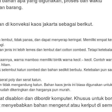
i bahan apa yang digunakan, proses dan waktu
an barang.
 di konveksi kaos jakarta sebagai berikut.
 lembut, tidak panas, dan dapat menyerap keringat. Memiliki empat ke
agi.
n jenis ini lebih lemes dan lembut dari cotton combed. Tetapi ketebal
nya, warna mamboo memiliki bintik warna kecil – kecil. Contoh wa
 hitam.
ak selembut katun combed dan bahan sedikit berbulu. Ketebalan pun s
erat poly dan serat katun.
dan tidak mengandung katun. Bahan kaos jenis ini biasa digunakan untu
h mudah dikeringkan dan harganya pun murah.
t disablon dan dibordir komputer. Khusus untuk bor
at menyebabkan bahan mengerut atau keriput di semu