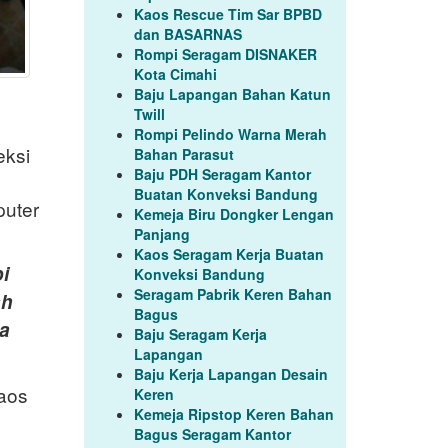
Kaos Rescue Tim Sar BPBD
dan BASARNAS
Rompi Seragam DISNAKER
Kota Cimahi
Baju Lapangan Bahan Katun
Twill
Rompi Pelindo Warna Merah
eksi
Bahan Parasut
Baju PDH Seragam Kantor
Buatan Konveksi Bandung
puter
Kemeja Biru Dongker Lengan
Panjang
Kaos Seragam Kerja Buatan
i
Konveksi Bandung
Seragam Pabrik Keren Bahan
ah
Bagus
ia
Baju Seragam Kerja
Lapangan
Baju Kerja Lapangan Desain
aos
Keren
Kemeja Ripstop Keren Bahan
Bagus Seragam Kantor