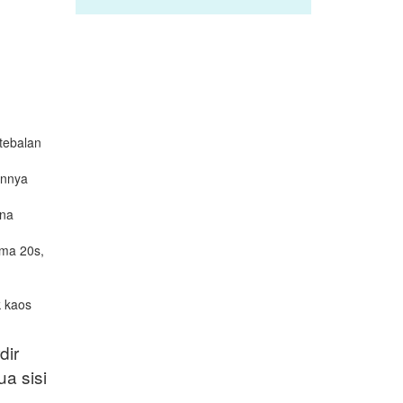
tebalan
annya
rna
ama 20s,
k kaos
dir
a sisi